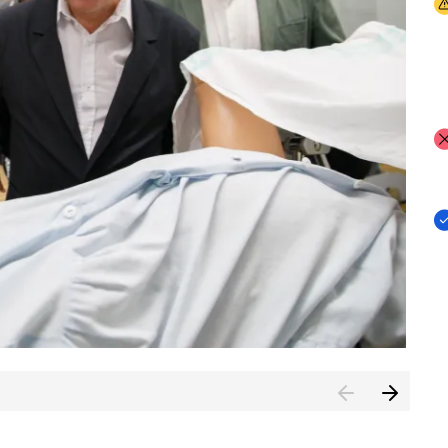
I
I
I
n de Cuenca (CESICU)