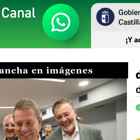
Mancha en imágenes
I