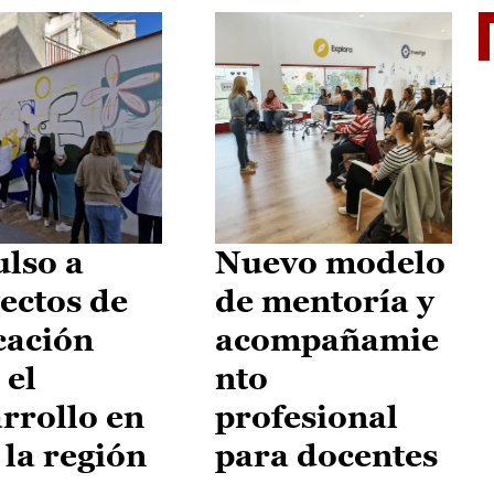
El je
lso a
Nuevo modelo
ectos de
de mentoría y
cación
acompañamie
 el
nto
rrollo en
profesional
 la región
para docentes