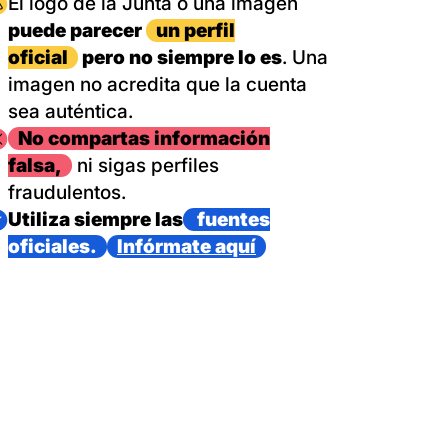
magen
El logo de la Junta o una imagen
puede parecer
un perfil
oficial
pero no siempre lo es
. Una
imagen no acredita que la cuenta
sea auténtica.
magen
No compartas información
falsa,
ni sigas perfiles
fraudulentos.
magen
Utiliza siempre las
fuentes
oficiales.
Infórmate aquí