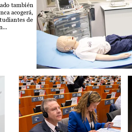
iado también
enca acogerá,
studiantes de
...