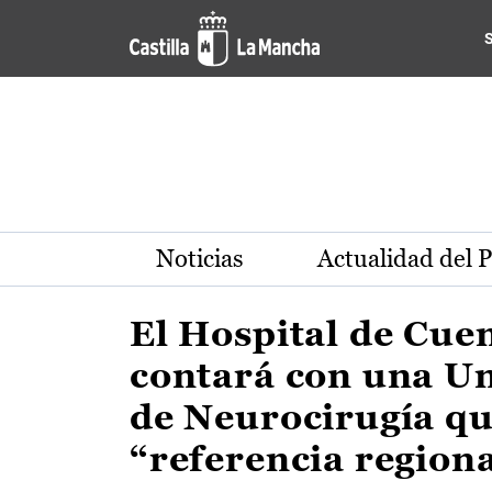
Actualidad de la región de 
Pasar al contenido principal
Noticias
Actualidad del 
El Hospital de Cue
contará con una U
de Neurocirugía qu
“referencia region