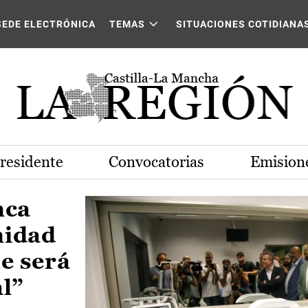
Castilla-La Mancha
SEDE ELECTRÓNICA
TEMAS
SITUACIONES COTIDIANA
Presidente
Convocatorias
Emisione
nca
nidad
e será
al”