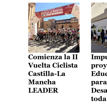
Comienza la II
Impu
Vuelta Ciclista
proy
Castilla-La
Edu
Mancha
para
LEADER
Desa
toda