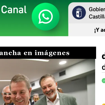
Mancha en imágenes
I