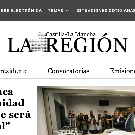
Castilla-La Mancha
SEDE ELECTRÓNICA
TEMAS
SITUACIONES COTIDIANA
Presidente
Convocatorias
Emisione
nca
nidad
e será
al”