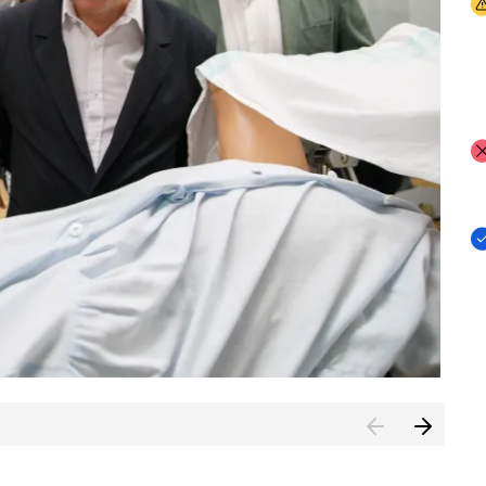
I
I
I
n de Cuenca (CESICU)