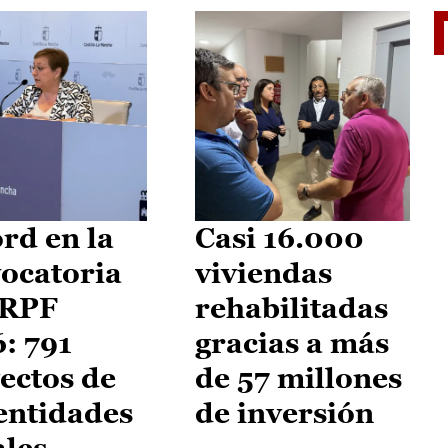
El je
rd en la
Casi 16.000
ocatoria
viviendas
IRPF
rehabilitadas
: 791
gracias a más
ectos de
de 57 millones
entidades
de inversión
ales