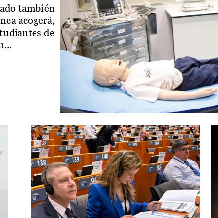
iado también
enca acogerá,
studiantes de
...