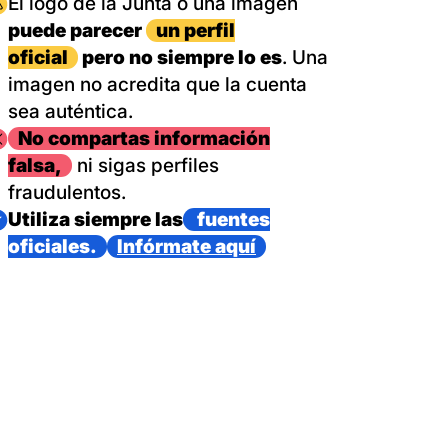
magen
El logo de la Junta o una imagen
puede parecer
un perfil
oficial
pero no siempre lo es
. Una
imagen no acredita que la cuenta
sea auténtica.
magen
No compartas información
falsa,
ni sigas perfiles
fraudulentos.
magen
Utiliza siempre las
fuentes
oficiales.
Infórmate aquí