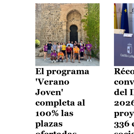
El programa
Réco
'Verano
conv
Joven'
del 
completa al
2026
100% las
proy
plazas
336 
ofertadas
soci