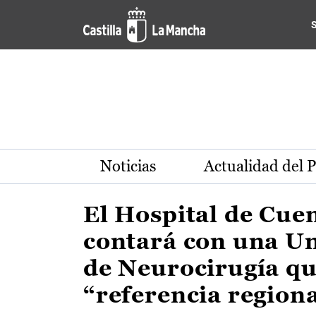
Actualidad de la región de 
Pasar al contenido principal
Noticias
Actualidad del 
El Hospital de Cue
contará con una U
de Neurocirugía qu
“referencia region