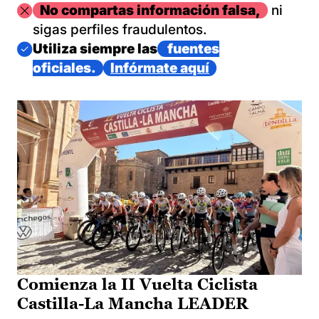
Imagen
No compartas información falsa,
ni
sigas perfiles fraudulentos.
Imagen
Utiliza siempre las
fuentes
oficiales.
Infórmate aquí
Comienza la II Vuelta Ciclista
Castilla-La Mancha LEADER