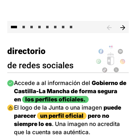
El 
directorio
de redes sociales
Imagen
Accede a al información del
Gobierno de
Castilla-La Mancha de forma segura
en
los perfiles oficiales.
Imagen
El logo de la Junta o una imagen
puede
parecer
un perfil oficial
pero no
siempre lo es
. Una imagen no acredita
que la cuenta sea auténtica.