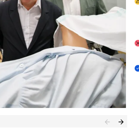
I
I
I
n de Cuenca (CESICU)