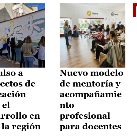
El je
lso a
Nuevo modelo
ectos de
de mentoría y
cación
acompañamie
 el
nto
rrollo en
profesional
 la región
para docentes