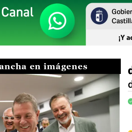
Mancha en imágenes
I