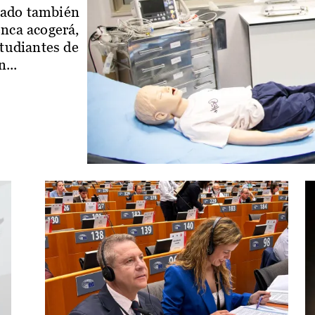
iado también
enca acogerá,
studiantes de
...