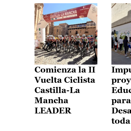
Comienza la II
Impu
Vuelta Ciclista
proy
Castilla-La
Edu
Mancha
para
LEADER
Desa
toda