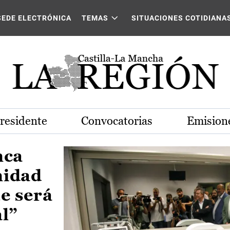
Castilla-La Mancha
SEDE ELECTRÓNICA
TEMAS
SITUACIONES COTIDIANA
Presidente
Convocatorias
Emisione
nca
nidad
e será
al”