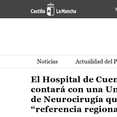
Actualidad de la región de 
Pasar al contenido principal
Noticias
Actualidad del 
El Hospital de Cue
contará con una U
de Neurocirugía qu
“referencia region