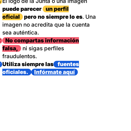
magen
El logo de la Junta o una imagen
puede parecer
un perfil
oficial
pero no siempre lo es
. Una
imagen no acredita que la cuenta
sea auténtica.
magen
No compartas información
falsa,
ni sigas perfiles
fraudulentos.
magen
Utiliza siempre las
fuentes
oficiales.
Infórmate aquí