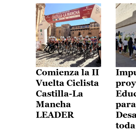
Comienza la II
Impu
Vuelta Ciclista
proy
Castilla-La
Edu
Mancha
para
LEADER
Desa
toda