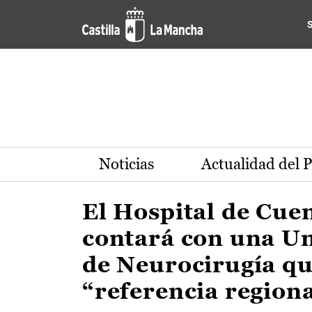
Actualidad de la región de 
Pasar al contenido principal
Noticias
Actualidad del 
El Hospital de Cue
contará con una U
de Neurocirugía qu
“referencia region