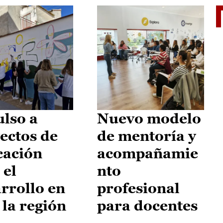
El je
lso a
Nuevo modelo
ectos de
de mentoría y
cación
acompañamie
 el
nto
rrollo en
profesional
 la región
para docentes