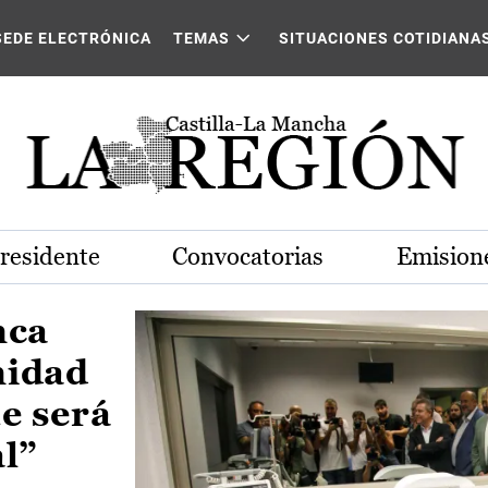
Castilla-La Mancha
SEDE ELECTRÓNICA
TEMAS
SITUACIONES COTIDIANA
Presidente
Convocatorias
Emisione
nca
nidad
e será
al”