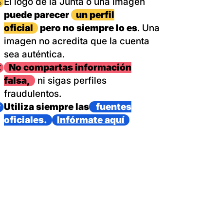
magen
El logo de la Junta o una imagen
puede parecer
un perfil
oficial
pero no siempre lo es
. Una
imagen no acredita que la cuenta
sea auténtica.
magen
No compartas información
falsa,
ni sigas perfiles
fraudulentos.
magen
Utiliza siempre las
fuentes
oficiales.
Infórmate aquí