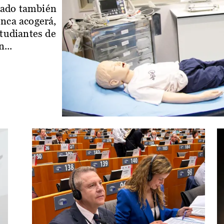
iado también
enca acogerá,
studiantes de
...