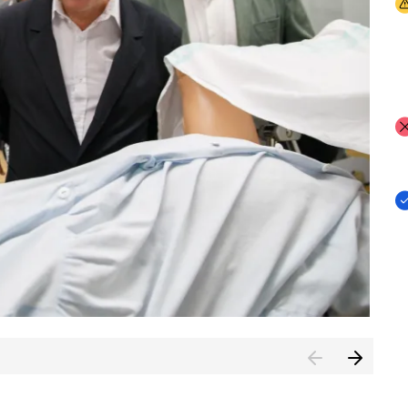
I
I
I
n de Cuenca (CESICU)