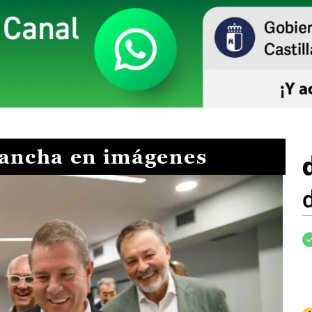
Mancha en imágenes
I