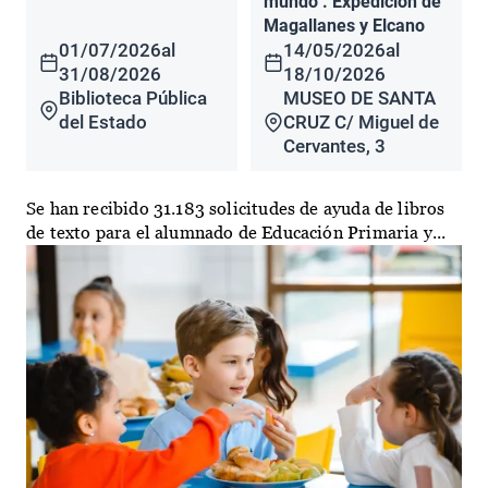
mundo". Expedición de
Magallanes y Elcano
01/07/2026
al
14/05/2026
al
31/08/2026
18/10/2026
Biblioteca Pública
MUSEO DE SANTA
del Estado
CRUZ C/ Miguel de
Cervantes, 3
Se han recibido 31.183 solicitudes de ayuda de libros
de texto para el alumnado de Educación Primaria y...