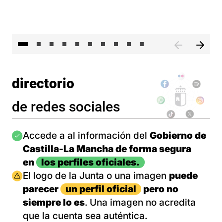
II 
directorio
de redes sociales
Imagen
Accede a al información del
Gobierno de
Castilla-La Mancha de forma segura
en
los perfiles oficiales.
Imagen
El logo de la Junta o una imagen
puede
parecer
un perfil oficial
pero no
siempre lo es
. Una imagen no acredita
que la cuenta sea auténtica.