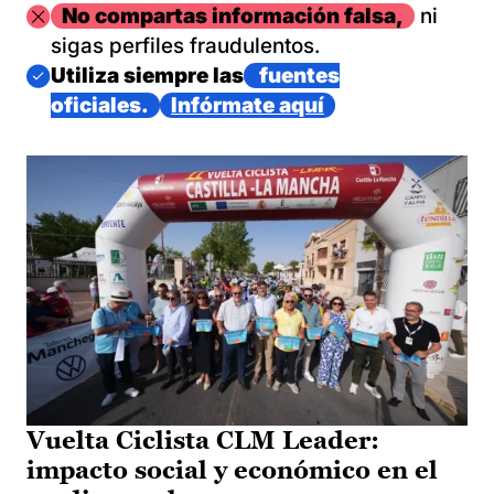
Imagen
No compartas información falsa,
ni
sigas perfiles fraudulentos.
Imagen
Utiliza siempre las
fuentes
oficiales.
Infórmate aquí
Vuelta Ciclista CLM Leader:
impacto social y económico en el