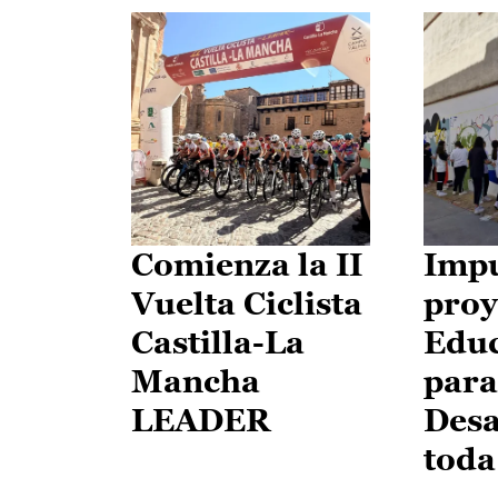
Comienza la II
Impu
Vuelta Ciclista
proy
Castilla-La
Edu
Mancha
para
LEADER
Desa
toda