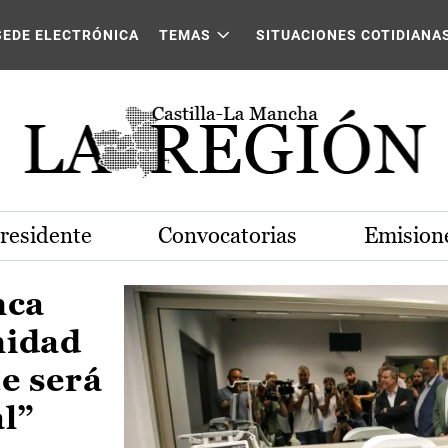
Castilla-La Mancha
SEDE ELECTRÓNICA
TEMAS
SITUACIONES COTIDIANA
Presidente
Convocatorias
Emisione
nca
nidad
e será
al”