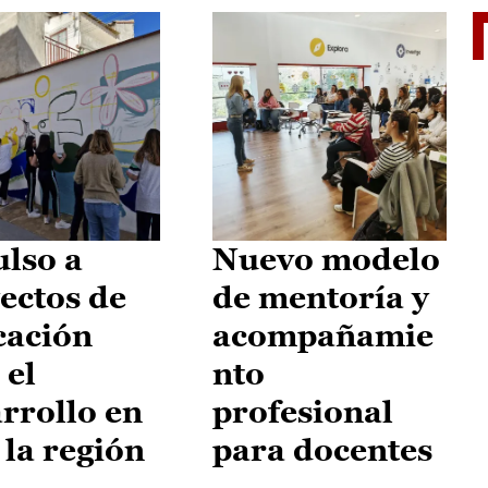
El je
lso a
Nuevo modelo
ectos de
de mentoría y
cación
acompañamie
 el
nto
rrollo en
profesional
 la región
para docentes