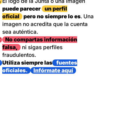
magen
El logo de la Junta o una imagen
puede parecer
un perfil
oficial
pero no siempre lo es
. Una
imagen no acredita que la cuenta
sea auténtica.
magen
No compartas información
falsa,
ni sigas perfiles
fraudulentos.
magen
Utiliza siempre las
fuentes
oficiales.
Infórmate aquí