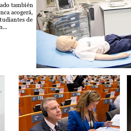
iado también
enca acogerá,
studiantes de
...