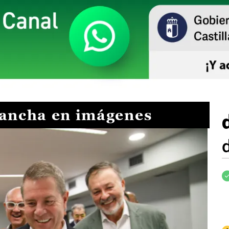
Mancha en imágenes
I