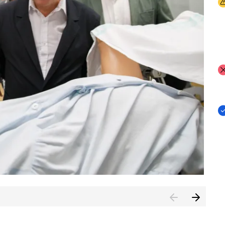
I
I
I
n de Cuenca (CESICU)