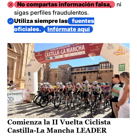
Imagen
No compartas información falsa,
ni
sigas perfiles fraudulentos.
Imagen
Utiliza siempre las
fuentes
oficiales.
Infórmate aquí
Comienza la II Vuelta Ciclista
Castilla-La Mancha LEADER