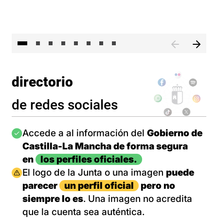
El 
directorio
de redes sociales
Imagen
Accede a al información del
Gobierno de
Castilla-La Mancha de forma segura
en
los perfiles oficiales.
Imagen
El logo de la Junta o una imagen
puede
parecer
un perfil oficial
pero no
siempre lo es
. Una imagen no acredita
que la cuenta sea auténtica.