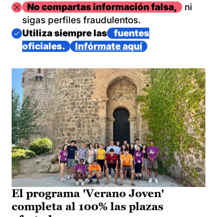
Imagen
No compartas información falsa,
ni
sigas perfiles fraudulentos.
Imagen
Utiliza siempre las
fuentes
oficiales.
Infórmate aquí
El programa 'Verano Joven'
completa al 100% las plazas