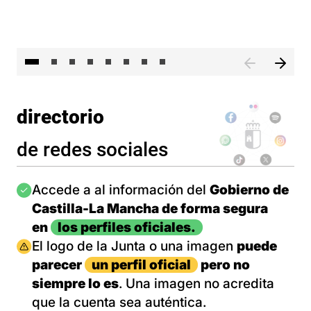
El 
directorio
de redes sociales
Imagen
Accede a al información del
Gobierno de
Castilla-La Mancha de forma segura
en
los perfiles oficiales.
Imagen
El logo de la Junta o una imagen
puede
parecer
un perfil oficial
pero no
siempre lo es
. Una imagen no acredita
que la cuenta sea auténtica.