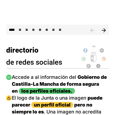
El presidente de Castilla-La Mancha, Emiliano García-Pa
El 
directorio
de redes sociales
Imagen
Accede a al información del
Gobierno de
Castilla-La Mancha de forma segura
en
los perfiles oficiales.
Imagen
El logo de la Junta o una imagen
puede
parecer
un perfil oficial
pero no
siempre lo es
. Una imagen no acredita