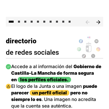
II 
directorio
de redes sociales
Imagen
Accede a al información del
Gobierno de
Castilla-La Mancha de forma segura
en
los perfiles oficiales.
Imagen
El logo de la Junta o una imagen
puede
parecer
un perfil oficial
pero no
siempre lo es
. Una imagen no acredita
que la cuenta sea auténtica.