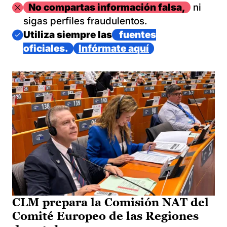
Imagen
No compartas información falsa,
ni
sigas perfiles fraudulentos.
Imagen
Utiliza siempre las
fuentes
oficiales.
Infórmate aquí
CLM prepara la Comisión NAT del
Comité Europeo de las Regiones