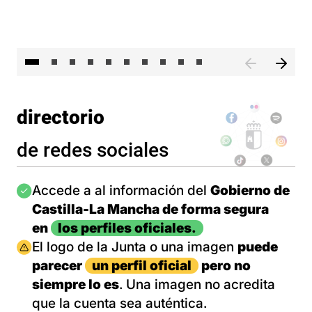
II 
directorio
de redes sociales
Imagen
Accede a al información del
Gobierno de
Castilla-La Mancha de forma segura
en
los perfiles oficiales.
Imagen
El logo de la Junta o una imagen
puede
parecer
un perfil oficial
pero no
siempre lo es
. Una imagen no acredita
que la cuenta sea auténtica.