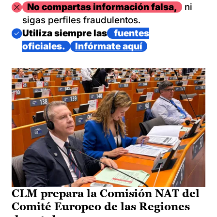
Imagen
No compartas información falsa,
ni
sigas perfiles fraudulentos.
Imagen
Utiliza siempre las
fuentes
oficiales.
Infórmate aquí
CLM prepara la Comisión NAT del
Comité Europeo de las Regiones