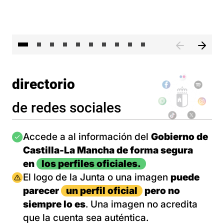
II 
directorio
de redes sociales
Imagen
Accede a al información del
Gobierno de
Castilla-La Mancha de forma segura
en
los perfiles oficiales.
Imagen
El logo de la Junta o una imagen
puede
parecer
un perfil oficial
pero no
siempre lo es
. Una imagen no acredita
que la cuenta sea auténtica.