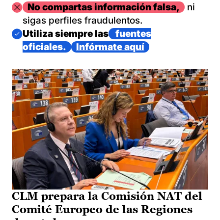
Imagen
No compartas información falsa,
ni
sigas perfiles fraudulentos.
Imagen
Utiliza siempre las
fuentes
oficiales.
Infórmate aquí
CLM prepara la Comisión NAT del
Comité Europeo de las Regiones