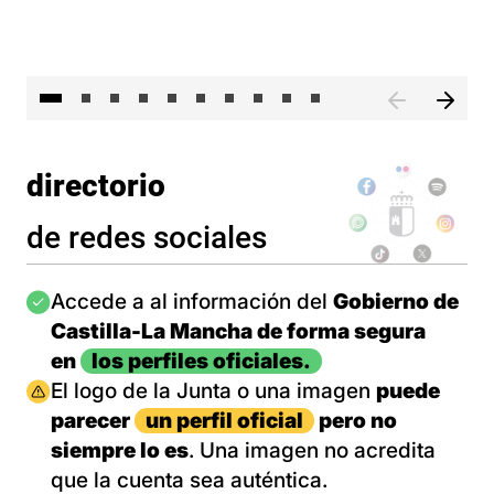
II 
directorio
de redes sociales
Imagen
Accede a al información del
Gobierno de
Castilla-La Mancha de forma segura
en
los perfiles oficiales.
Imagen
El logo de la Junta o una imagen
puede
parecer
un perfil oficial
pero no
siempre lo es
. Una imagen no acredita
que la cuenta sea auténtica.