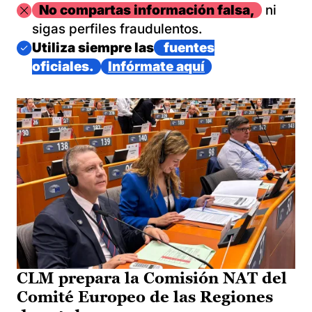
Imagen
No compartas información falsa,
ni
sigas perfiles fraudulentos.
Imagen
Utiliza siempre las
fuentes
oficiales.
Infórmate aquí
CLM prepara la Comisión NAT del
Comité Europeo de las Regiones