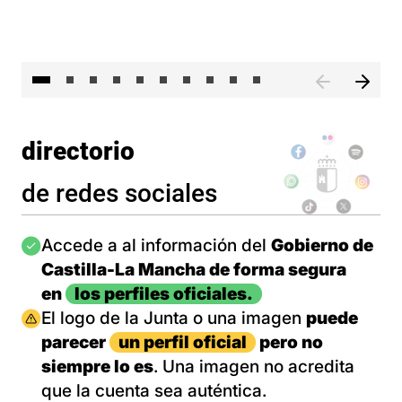
II 
directorio
de redes sociales
Imagen
Accede a al información del
Gobierno de
Castilla-La Mancha de forma segura
en
los perfiles oficiales.
Imagen
El logo de la Junta o una imagen
puede
parecer
un perfil oficial
pero no
siempre lo es
. Una imagen no acredita
que la cuenta sea auténtica.