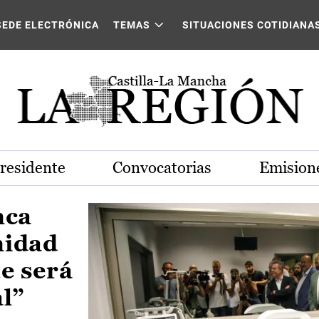
Castilla-La Mancha
SEDE ELECTRÓNICA
TEMAS
SITUACIONES COTIDIANA
Presidente
Convocatorias
Emisione
nca
nidad
e será
al”