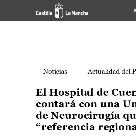
Actualidad de la región de 
Pasar al contenido principal
Noticias
Actualidad del 
El Hospital de Cue
contará con una U
de Neurocirugía qu
“referencia region