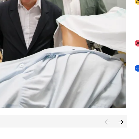
I
I
I
n de Cuenca (CESICU)