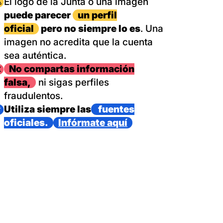
magen
El logo de la Junta o una imagen
puede parecer
un perfil
oficial
pero no siempre lo es
. Una
imagen no acredita que la cuenta
sea auténtica.
magen
No compartas información
falsa,
ni sigas perfiles
fraudulentos.
magen
Utiliza siempre las
fuentes
oficiales.
Infórmate aquí