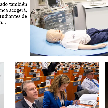
iado también
enca acogerá,
studiantes de
...