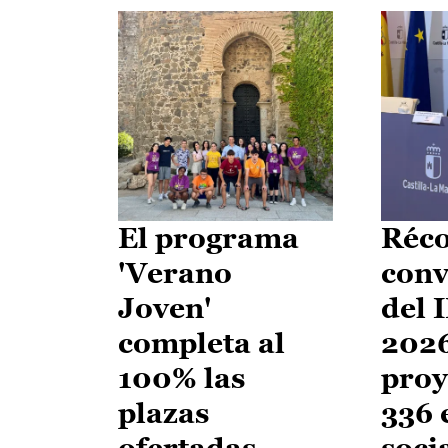
El programa
Réco
'Verano
conv
Joven'
del 
completa al
2026
100% las
proy
plazas
336 
ofertadas
soci