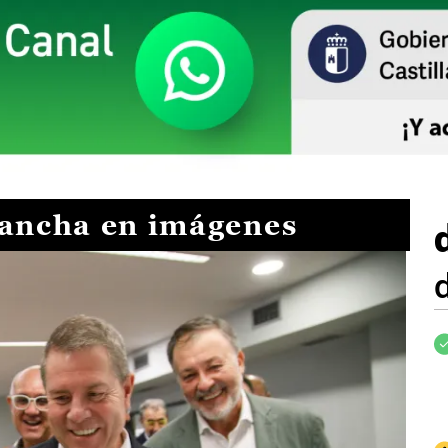
Mancha en imágenes
I