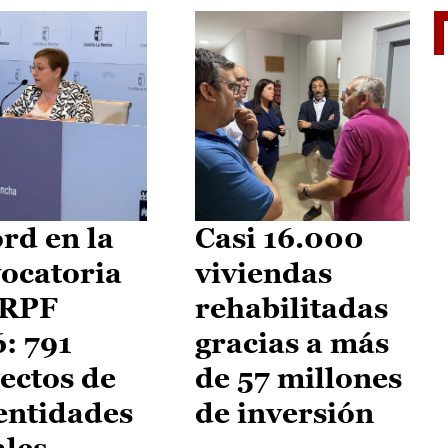
El je
rd en la
Casi 16.000
ocatoria
viviendas
IRPF
rehabilitadas
: 791
gracias a más
ectos de
de 57 millones
entidades
de inversión
ales