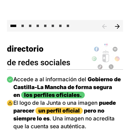
El 
directorio
de redes sociales
Imagen
Accede a al información del
Gobierno de
Castilla-La Mancha de forma segura
en
los perfiles oficiales.
Imagen
El logo de la Junta o una imagen
puede
parecer
un perfil oficial
pero no
siempre lo es
. Una imagen no acredita
que la cuenta sea auténtica.