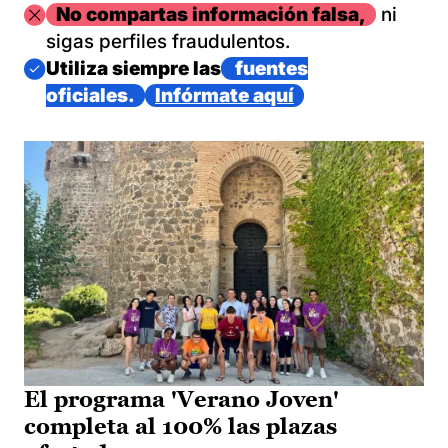
Imagen
No compartas información falsa,
ni
sigas perfiles fraudulentos.
Imagen
Utiliza siempre las
fuentes
oficiales.
Infórmate aquí
El programa 'Verano Joven'
completa al 100% las plazas