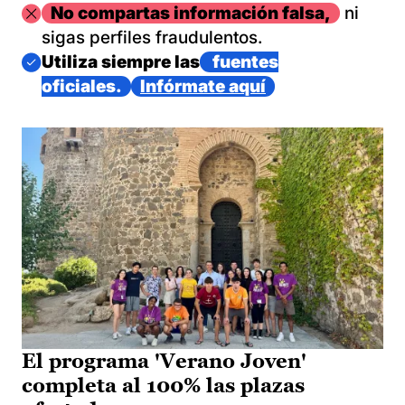
Imagen
No compartas información falsa,
ni
sigas perfiles fraudulentos.
Imagen
Utiliza siempre las
fuentes
oficiales.
Infórmate aquí
El programa 'Verano Joven'
completa al 100% las plazas