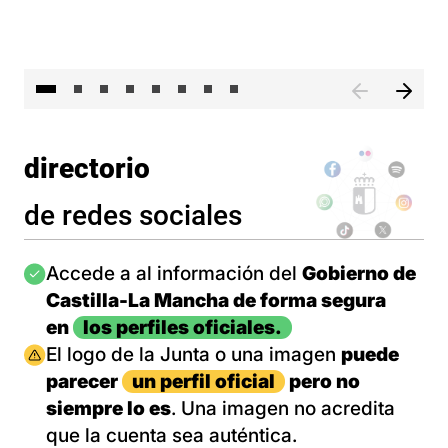
El 
directorio
de redes sociales
Imagen
Accede a al información del
Gobierno de
Castilla-La Mancha de forma segura
en
los perfiles oficiales.
Imagen
El logo de la Junta o una imagen
puede
parecer
un perfil oficial
pero no
siempre lo es
. Una imagen no acredita
que la cuenta sea auténtica.