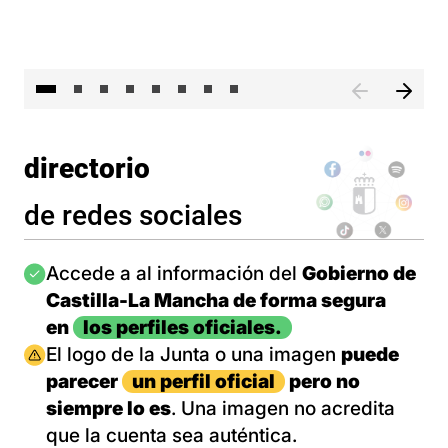
El 
directorio
de redes sociales
Imagen
Accede a al información del
Gobierno de
Castilla-La Mancha de forma segura
en
los perfiles oficiales.
Imagen
El logo de la Junta o una imagen
puede
parecer
un perfil oficial
pero no
siempre lo es
. Una imagen no acredita
que la cuenta sea auténtica.