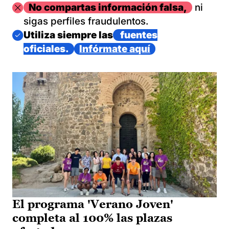
Imagen
No compartas información falsa,
ni
sigas perfiles fraudulentos.
Imagen
Utiliza siempre las
fuentes
oficiales.
Infórmate aquí
El programa 'Verano Joven'
completa al 100% las plazas