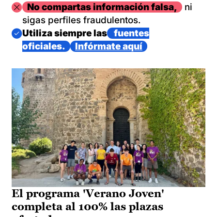
Imagen
No compartas información falsa,
ni
sigas perfiles fraudulentos.
Imagen
Utiliza siempre las
fuentes
oficiales.
Infórmate aquí
El programa 'Verano Joven'
completa al 100% las plazas