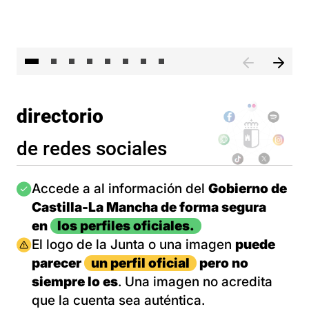
El 
directorio
de redes sociales
Imagen
Accede a al información del
Gobierno de
Castilla-La Mancha de forma segura
en
los perfiles oficiales.
Imagen
El logo de la Junta o una imagen
puede
parecer
un perfil oficial
pero no
siempre lo es
. Una imagen no acredita
que la cuenta sea auténtica.