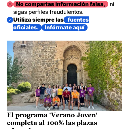
Imagen
No compartas información falsa,
ni
sigas perfiles fraudulentos.
Imagen
Utiliza siempre las
fuentes
oficiales.
Infórmate aquí
El programa 'Verano Joven'
completa al 100% las plazas