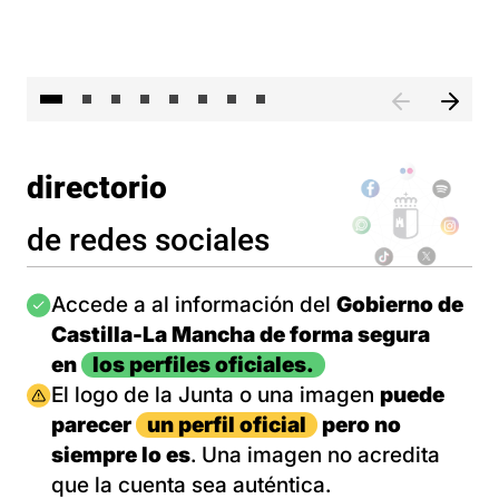
El 
directorio
de redes sociales
Imagen
Accede a al información del
Gobierno de
Castilla-La Mancha de forma segura
en
los perfiles oficiales.
Imagen
El logo de la Junta o una imagen
puede
parecer
un perfil oficial
pero no
siempre lo es
. Una imagen no acredita
que la cuenta sea auténtica.