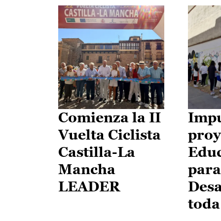
Comienza la II
Impu
Vuelta Ciclista
proy
Castilla-La
Edu
Mancha
para
LEADER
Desa
toda