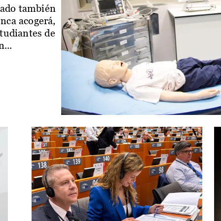
iado también
enca acogerá,
studiantes de
...