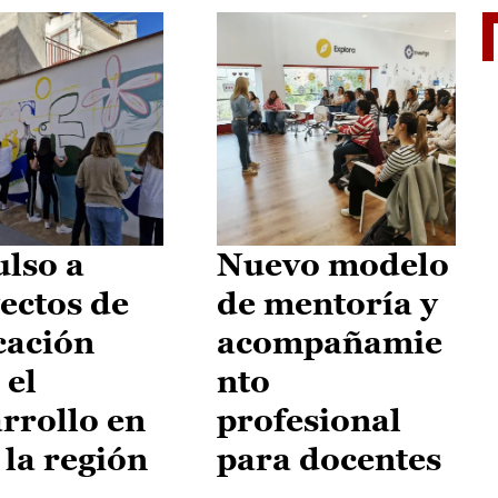
El je
lso a
Nuevo modelo
ectos de
de mentoría y
cación
acompañamie
 el
nto
rrollo en
profesional
 la región
para docentes