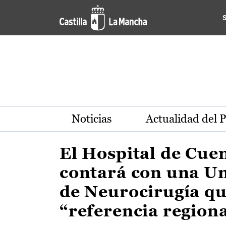
Actualidad de la región de 
Pasar al contenido principal
Noticias
Actualidad del 
El Hospital de Cue
contará con una U
de Neurocirugía qu
“referencia region