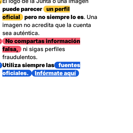
magen
El logo de la Junta o una imagen
puede parecer
un perfil
oficial
pero no siempre lo es
. Una
imagen no acredita que la cuenta
sea auténtica.
magen
No compartas información
falsa,
ni sigas perfiles
fraudulentos.
magen
Utiliza siempre las
fuentes
oficiales.
Infórmate aquí