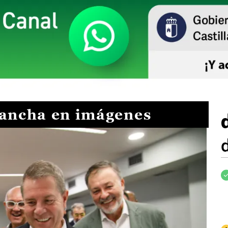
Mancha en imágenes
I