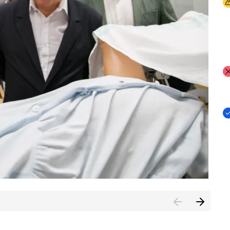
I
I
I
n de Cuenca (CESICU)