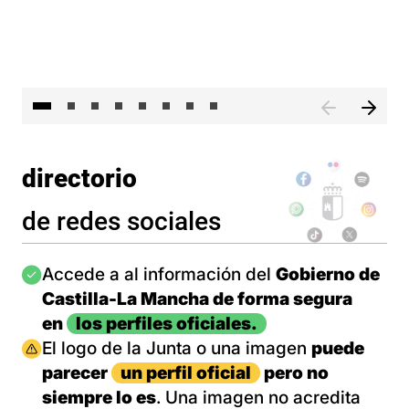
El presidente de Castilla-La Mancha, Emiliano García-Pa
El 
directorio
de redes sociales
Imagen
Accede a al información del
Gobierno de
Castilla-La Mancha de forma segura
en
los perfiles oficiales.
Imagen
El logo de la Junta o una imagen
puede
parecer
un perfil oficial
pero no
siempre lo es
. Una imagen no acredita