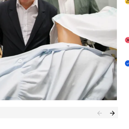
I
I
I
n de Cuenca (CESICU)