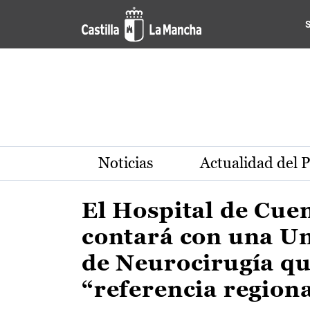
Actualidad de la región de 
Pasar al contenido principal
Noticias
Actualidad del 
El Hospital de Cue
contará con una U
de Neurocirugía qu
“referencia region