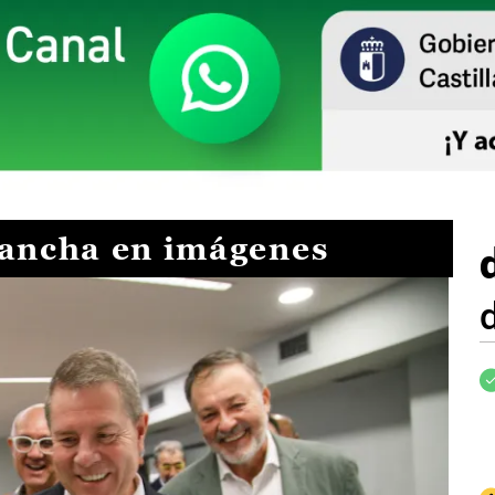
Mancha en imágenes
I