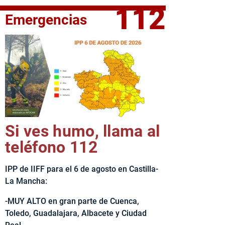
112
Emergencias
fe del Ejecutivo castellanomanchego, Emiliano García-Page, 
Si ves humo, llama al
teléfono 112
IPP de IIFF para el 6 de agosto en Castilla-
La Mancha:
-MUY ALTO en gran parte de Cuenca,
Toledo, Guadalajara, Albacete y Ciudad