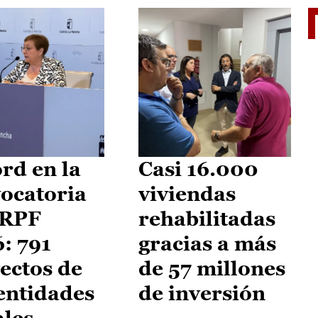
El je
rd en la
Casi 16.000
ocatoria
viviendas
IRPF
rehabilitadas
: 791
gracias a más
ectos de
de 57 millones
entidades
de inversión
ales