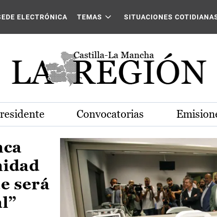
Castilla-La Mancha
SEDE ELECTRÓNICA
TEMAS
SITUACIONES COTIDIANA
Presidente
Convocatorias
Emisione
nca
nidad
e será
al”