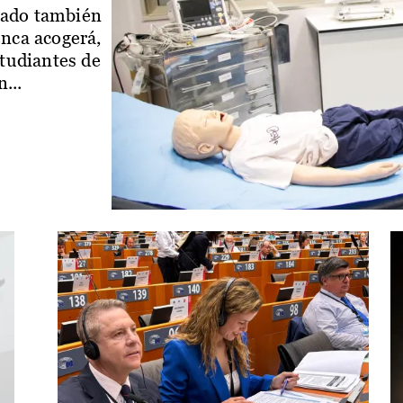
iado también
enca acogerá,
studiantes de
...