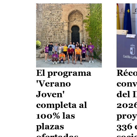
El programa
Réco
'Verano
conv
Joven'
del 
completa al
2026
100% las
proy
plazas
336 
ofertadas
soci