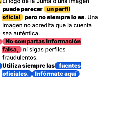
magen
El logo de la Junta o una imagen
puede parecer
un perfil
oficial
pero no siempre lo es
. Una
imagen no acredita que la cuenta
sea auténtica.
magen
No compartas información
falsa,
ni sigas perfiles
fraudulentos.
magen
Utiliza siempre las
fuentes
oficiales.
Infórmate aquí