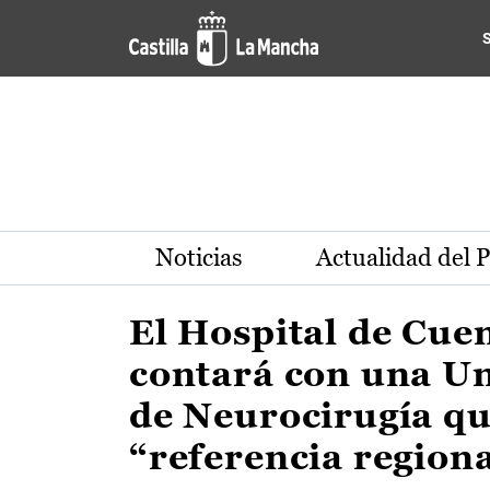
Actualidad de la región de 
Pasar al contenido principal
Noticias
Actualidad del 
El Hospital de Cue
contará con una U
de Neurocirugía qu
“referencia region