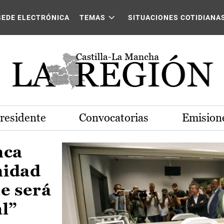
Castilla-La Mancha
SEDE ELECTRÓNICA
TEMAS
SITUACIONES COTIDIANA
Presidente
Convocatorias
Emisione
nca
nidad
e será
al”