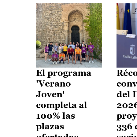
El programa
Réco
'Verano
conv
Joven'
del 
completa al
2026
100% las
proy
plazas
336 
ofertadas
soci