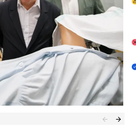
I
I
I
n de Cuenca (CESICU)