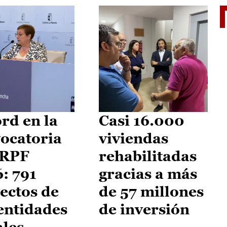
El je
rd en la
Casi 16.000
ocatoria
viviendas
IRPF
rehabilitadas
: 791
gracias a más
ectos de
de 57 millones
entidades
de inversión
ales