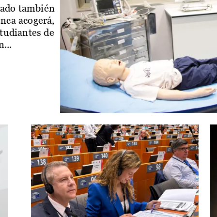
iado también
enca acogerá,
studiantes de
...