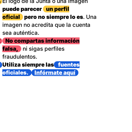
magen
El logo de la Junta o una imagen
puede parecer
un perfil
oficial
pero no siempre lo es
. Una
imagen no acredita que la cuenta
sea auténtica.
magen
No compartas información
falsa,
ni sigas perfiles
fraudulentos.
magen
Utiliza siempre las
fuentes
oficiales.
Infórmate aquí