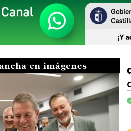
Mancha en imágenes
I