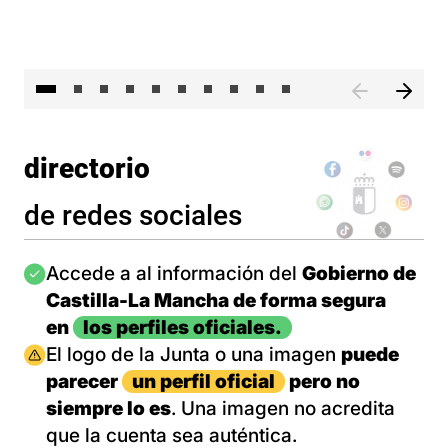
II 
directorio
de redes sociales
Imagen
Accede a al información del
Gobierno de
Castilla-La Mancha de forma segura
en
los perfiles oficiales.
Imagen
El logo de la Junta o una imagen
puede
parecer
un perfil oficial
pero no
siempre lo es
. Una imagen no acredita
que la cuenta sea auténtica.