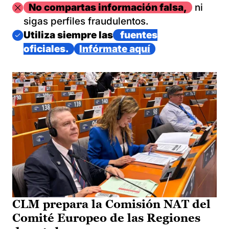
Imagen
No compartas información falsa,
ni
sigas perfiles fraudulentos.
Imagen
Utiliza siempre las
fuentes
oficiales.
Infórmate aquí
CLM prepara la Comisión NAT del
Comité Europeo de las Regiones