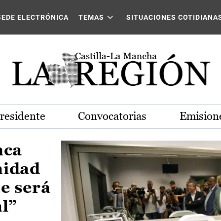
Castilla-La Mancha
SEDE ELECTRÓNICA
TEMAS
SITUACIONES COTIDIANA
Presidente
Convocatorias
Emisione
nca
nidad
e será
al”