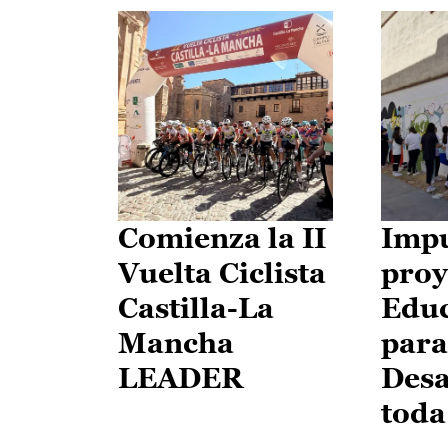
Comienza la II
Impu
Vuelta Ciclista
proy
Castilla-La
Edu
Mancha
para
LEADER
Desa
toda