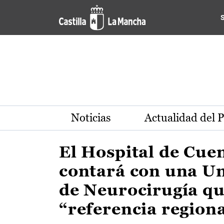
Actualidad de la región de 
Pasar al contenido principal
Noticias
Actualidad del 
El Hospital de Cue
contará con una U
de Neurocirugía qu
“referencia region