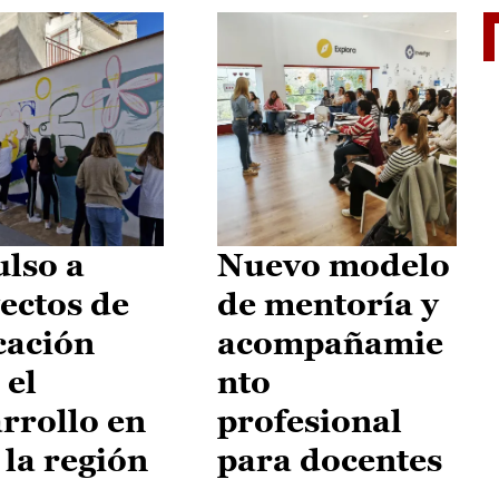
El je
lso a
Nuevo modelo
ectos de
de mentoría y
cación
acompañamie
 el
nto
rrollo en
profesional
 la región
para docentes