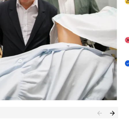
I
I
I
n de Cuenca (CESICU)