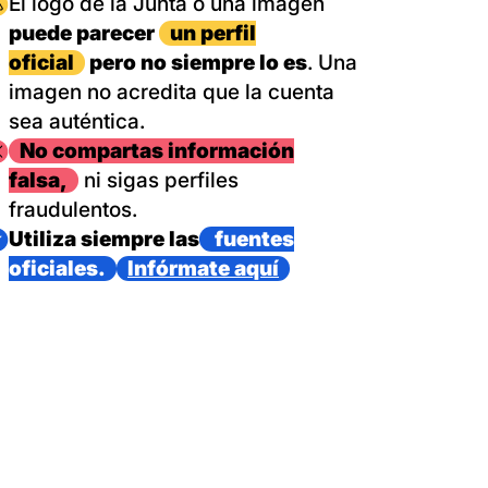
magen
El logo de la Junta o una imagen
puede parecer
un perfil
oficial
pero no siempre lo es
. Una
imagen no acredita que la cuenta
sea auténtica.
magen
No compartas información
falsa,
ni sigas perfiles
fraudulentos.
magen
Utiliza siempre las
fuentes
oficiales.
Infórmate aquí