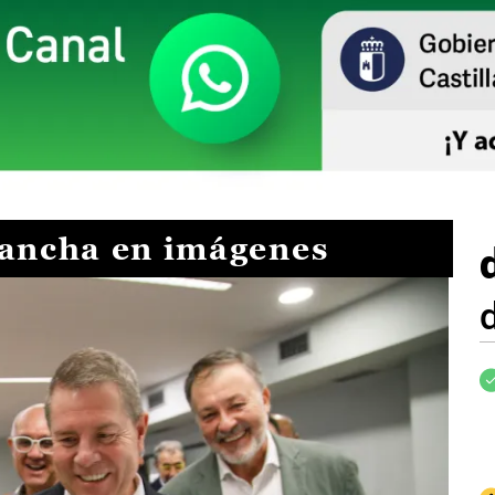
Mancha en imágenes
I