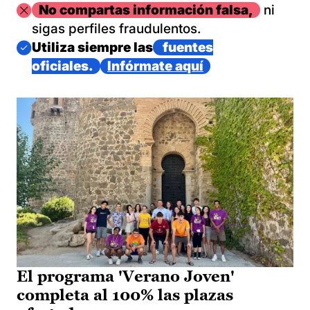
Imagen
No compartas información falsa,
ni
sigas perfiles fraudulentos.
Imagen
Utiliza siempre las
fuentes
oficiales.
Infórmate aquí
El programa 'Verano Joven'
completa al 100% las plazas