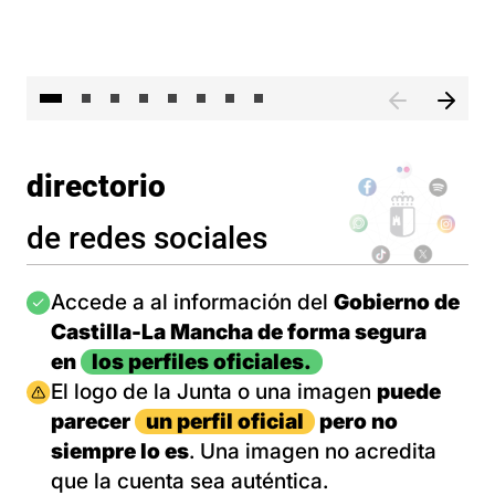
El 
directorio
de redes sociales
Imagen
Accede a al información del
Gobierno de
Castilla-La Mancha de forma segura
en
los perfiles oficiales.
Imagen
El logo de la Junta o una imagen
puede
parecer
un perfil oficial
pero no
siempre lo es
. Una imagen no acredita
que la cuenta sea auténtica.