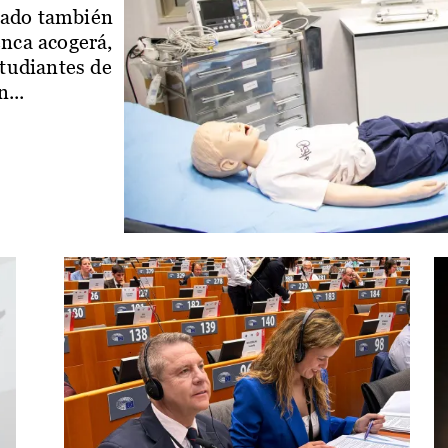
iado también
enca acogerá,
studiantes de
...