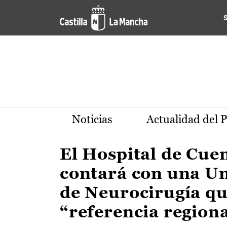
Actualidad de la región de 
Pasar al contenido principal
Noticias
Actualidad del 
El Hospital de Cue
contará con una U
de Neurocirugía qu
“referencia region