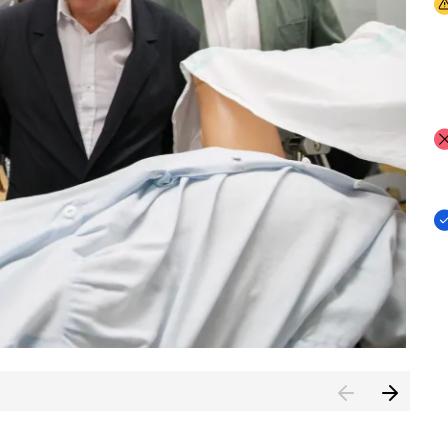
I
I
I
n de Cuenca (CESICU)