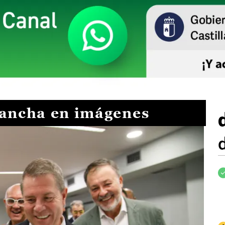
Mancha en imágenes
I