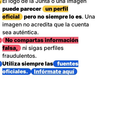
magen
El logo de la Junta o una imagen
puede parecer
un perfil
oficial
pero no siempre lo es
. Una
imagen no acredita que la cuenta
sea auténtica.
magen
No compartas información
falsa,
ni sigas perfiles
fraudulentos.
magen
Utiliza siempre las
fuentes
oficiales.
Infórmate aquí