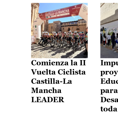
Comienza la II
Impu
Vuelta Ciclista
proy
Castilla-La
Edu
Mancha
para
LEADER
Desa
toda