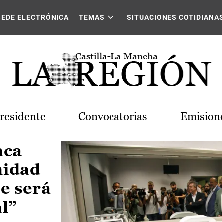
Castilla-La Mancha
SEDE ELECTRÓNICA
TEMAS
SITUACIONES COTIDIANA
Presidente
Convocatorias
Emisione
nca
nidad
e será
al”