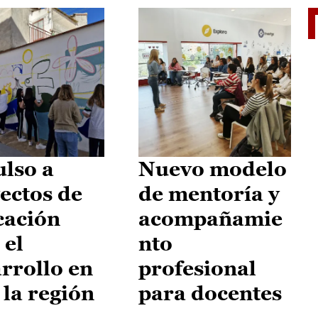
El je
lso a
Nuevo modelo
ectos de
de mentoría y
cación
acompañamie
 el
nto
rrollo en
profesional
 la región
para docentes