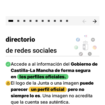
II 
directorio
de redes sociales
Imagen
Accede a al información del
Gobierno de
Castilla-La Mancha de forma segura
en
los perfiles oficiales.
Imagen
El logo de la Junta o una imagen
puede
parecer
un perfil oficial
pero no
siempre lo es
. Una imagen no acredita
que la cuenta sea auténtica.