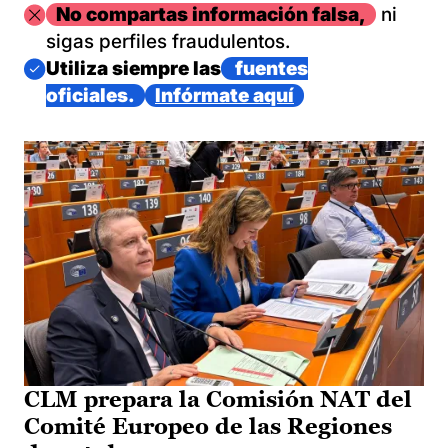
Imagen
No compartas información falsa,
ni
sigas perfiles fraudulentos.
Imagen
Utiliza siempre las
fuentes
oficiales.
Infórmate aquí
CLM prepara la Comisión NAT del
Comité Europeo de las Regiones