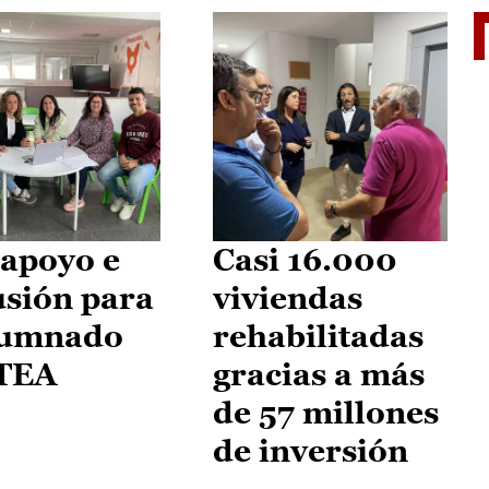
II Vu
apoyo e
Casi 16.000
usión para
viviendas
lumnado
rehabilitadas
 TEA
gracias a más
de 57 millones
de inversión