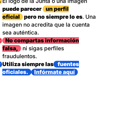
magen
El logo de la Junta o una imagen
puede parecer
un perfil
oficial
pero no siempre lo es
. Una
imagen no acredita que la cuenta
sea auténtica.
magen
No compartas información
falsa,
ni sigas perfiles
fraudulentos.
magen
Utiliza siempre las
fuentes
oficiales.
Infórmate aquí
as con un dispositivo internacional de bomberos forestales,