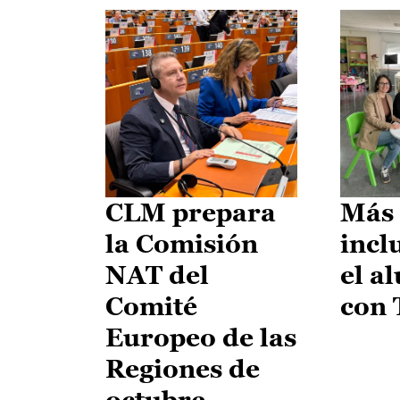
CLM prepara
Más 
la Comisión
incl
NAT del
el a
Comité
con
Europeo de las
Regiones de
octubre