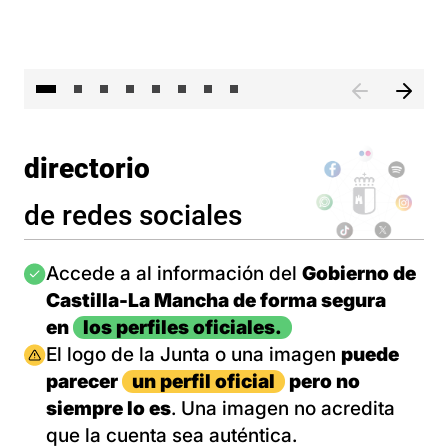
El 
directorio
de redes sociales
Imagen
Accede a al información del
Gobierno de
Castilla-La Mancha de forma segura
en
los perfiles oficiales.
Imagen
El logo de la Junta o una imagen
puede
parecer
un perfil oficial
pero no
siempre lo es
. Una imagen no acredita
que la cuenta sea auténtica.