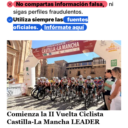
Imagen
No compartas información falsa,
ni
sigas perfiles fraudulentos.
Imagen
Utiliza siempre las
fuentes
oficiales.
Infórmate aquí
Comienza la II Vuelta Ciclista
Castilla-La Mancha LEADER