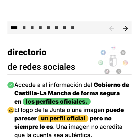
El 
directorio
de redes sociales
Imagen
Accede a al información del
Gobierno de
Castilla-La Mancha de forma segura
en
los perfiles oficiales.
Imagen
El logo de la Junta o una imagen
puede
parecer
un perfil oficial
pero no
siempre lo es
. Una imagen no acredita
que la cuenta sea auténtica.