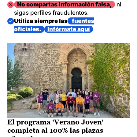
Imagen
No compartas información falsa,
ni
sigas perfiles fraudulentos.
Imagen
Utiliza siempre las
fuentes
oficiales.
Infórmate aquí
El programa 'Verano Joven'
completa al 100% las plazas