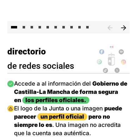
II 
directorio
de redes sociales
Imagen
Accede a al información del
Gobierno de
Castilla-La Mancha de forma segura
en
los perfiles oficiales.
Imagen
El logo de la Junta o una imagen
puede
parecer
un perfil oficial
pero no
siempre lo es
. Una imagen no acredita
que la cuenta sea auténtica.