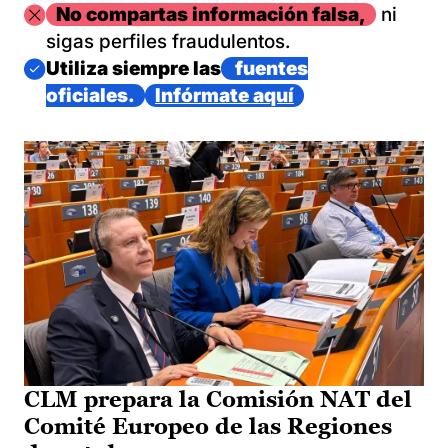
Imagen
No compartas información falsa,
ni
sigas perfiles fraudulentos.
Imagen
Utiliza siempre las
fuentes
oficiales.
Infórmate aquí
CLM prepara la Comisión NAT del
Comité Europeo de las Regiones