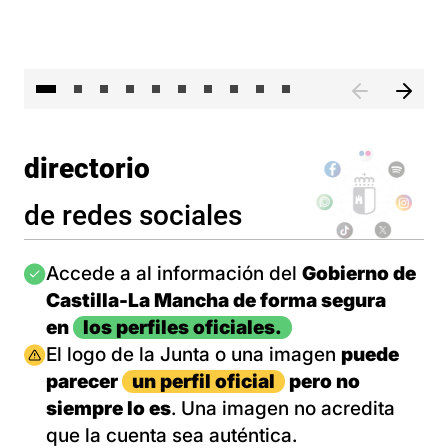
II 
directorio
de redes sociales
Imagen
Accede a al información del
Gobierno de
Castilla-La Mancha de forma segura
en
los perfiles oficiales.
Imagen
El logo de la Junta o una imagen
puede
parecer
un perfil oficial
pero no
siempre lo es
. Una imagen no acredita
que la cuenta sea auténtica.