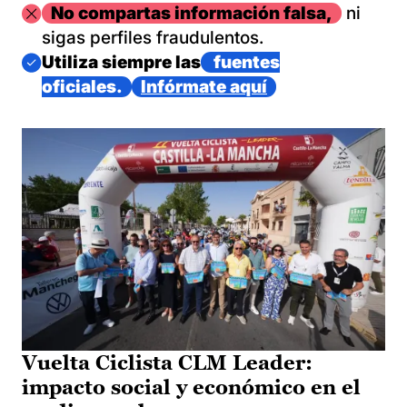
Imagen
No compartas información falsa,
ni
sigas perfiles fraudulentos.
Imagen
Utiliza siempre las
fuentes
oficiales.
Infórmate aquí
Vuelta Ciclista CLM Leader:
impacto social y económico en el