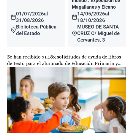
mundo". Expedición de
Magallanes y Elcano
01/07/2026
al
14/05/2026
al
31/08/2026
18/10/2026
Biblioteca Pública
MUSEO DE SANTA
del Estado
CRUZ C/ Miguel de
Cervantes, 3
Se han recibido 31.183 solicitudes de ayuda de libros
de texto para el alumnado de Educación Primaria y...