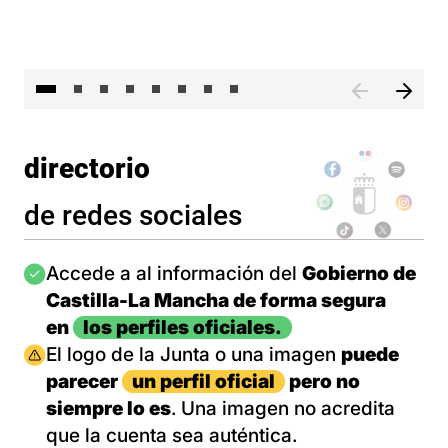
El 
directorio
de redes sociales
Imagen
Accede a al información del
Gobierno de
Castilla-La Mancha de forma segura
en
los perfiles oficiales.
Imagen
El logo de la Junta o una imagen
puede
parecer
un perfil oficial
pero no
siempre lo es
. Una imagen no acredita
que la cuenta sea auténtica.