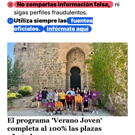
Imagen
No compartas información falsa,
ni
sigas perfiles fraudulentos.
Imagen
Utiliza siempre las
fuentes
oficiales.
Infórmate aquí
El programa 'Verano Joven'
completa al 100% las plazas