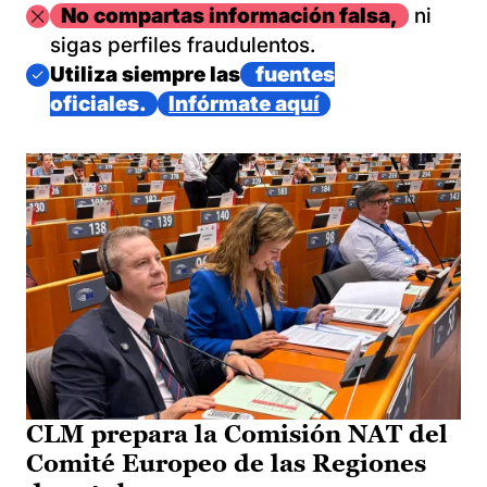
Imagen
No compartas información falsa,
ni
sigas perfiles fraudulentos.
Imagen
Utiliza siempre las
fuentes
oficiales.
Infórmate aquí
CLM prepara la Comisión NAT del
Comité Europeo de las Regiones