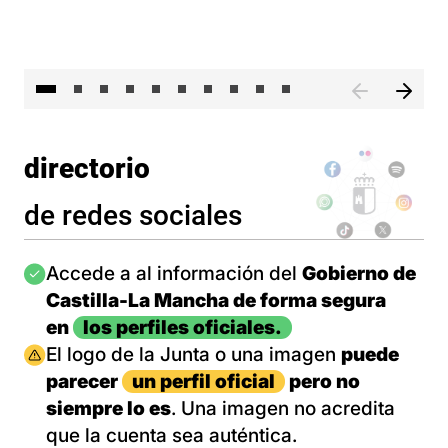
II 
directorio
de redes sociales
Imagen
Accede a al información del
Gobierno de
Castilla-La Mancha de forma segura
en
los perfiles oficiales.
Imagen
El logo de la Junta o una imagen
puede
parecer
un perfil oficial
pero no
siempre lo es
. Una imagen no acredita
que la cuenta sea auténtica.