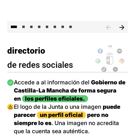
El 
directorio
de redes sociales
Imagen
Accede a al información del
Gobierno de
Castilla-La Mancha de forma segura
en
los perfiles oficiales.
Imagen
El logo de la Junta o una imagen
puede
parecer
un perfil oficial
pero no
siempre lo es
. Una imagen no acredita
que la cuenta sea auténtica.