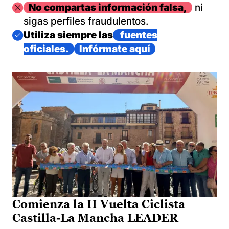
Imagen
No compartas información falsa,
ni
sigas perfiles fraudulentos.
Imagen
Utiliza siempre las
fuentes
oficiales.
Infórmate aquí
Comienza la II Vuelta Ciclista
Castilla-La Mancha LEADER