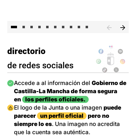
II 
directorio
de redes sociales
Imagen
Accede a al información del
Gobierno de
Castilla-La Mancha de forma segura
en
los perfiles oficiales.
Imagen
El logo de la Junta o una imagen
puede
parecer
un perfil oficial
pero no
siempre lo es
. Una imagen no acredita
que la cuenta sea auténtica.