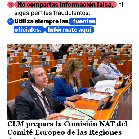
Imagen
No compartas información falsa,
ni
sigas perfiles fraudulentos.
Imagen
Utiliza siempre las
fuentes
oficiales.
Infórmate aquí
CLM prepara la Comisión NAT del
Comité Europeo de las Regiones