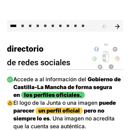
II 
directorio
de redes sociales
Imagen
Accede a al información del
Gobierno de
Castilla-La Mancha de forma segura
en
los perfiles oficiales.
Imagen
El logo de la Junta o una imagen
puede
parecer
un perfil oficial
pero no
siempre lo es
. Una imagen no acredita
que la cuenta sea auténtica.