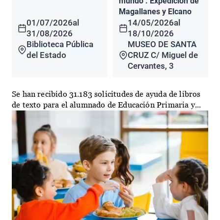
mundo". Expedición de
Magallanes y Elcano
01/07/2026
al
14/05/2026
al
31/08/2026
18/10/2026
Biblioteca Pública
MUSEO DE SANTA
del Estado
CRUZ C/ Miguel de
Cervantes, 3
Se han recibido 31.183 solicitudes de ayuda de libros
de texto para el alumnado de Educación Primaria y...