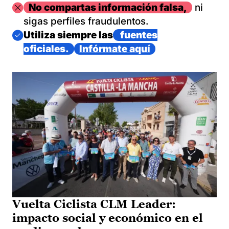
Imagen
No compartas información falsa,
ni
sigas perfiles fraudulentos.
Imagen
Utiliza siempre las
fuentes
oficiales.
Infórmate aquí
Vuelta Ciclista CLM Leader:
impacto social y económico en el