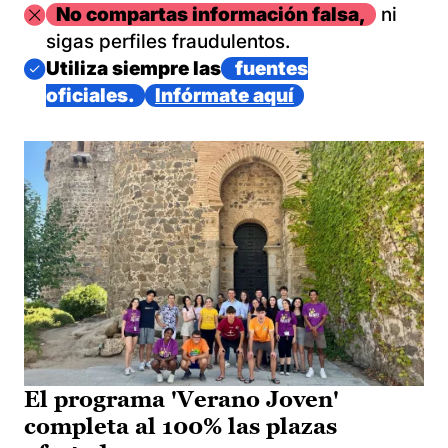
Imagen
No compartas información falsa,
ni
sigas perfiles fraudulentos.
Imagen
Utiliza siempre las
fuentes
oficiales.
Infórmate aquí
El programa 'Verano Joven'
completa al 100% las plazas