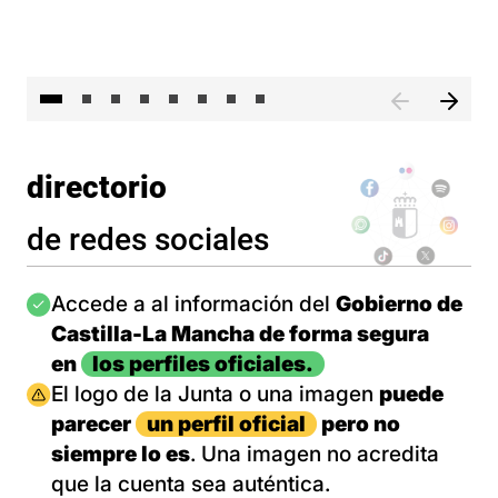
El 
directorio
de redes sociales
Imagen
Accede a al información del
Gobierno de
Castilla-La Mancha de forma segura
en
los perfiles oficiales.
Imagen
El logo de la Junta o una imagen
puede
parecer
un perfil oficial
pero no
siempre lo es
. Una imagen no acredita
que la cuenta sea auténtica.