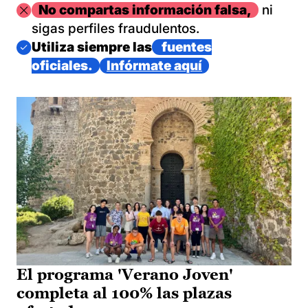
Imagen
No compartas información falsa,
ni
sigas perfiles fraudulentos.
Imagen
Utiliza siempre las
fuentes
oficiales.
Infórmate aquí
El programa 'Verano Joven'
completa al 100% las plazas