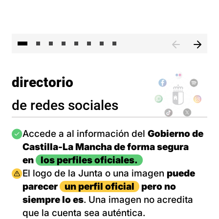
El 
directorio
de redes sociales
Imagen
Accede a al información del
Gobierno de
Castilla-La Mancha de forma segura
en
los perfiles oficiales.
Imagen
El logo de la Junta o una imagen
puede
parecer
un perfil oficial
pero no
siempre lo es
. Una imagen no acredita
que la cuenta sea auténtica.