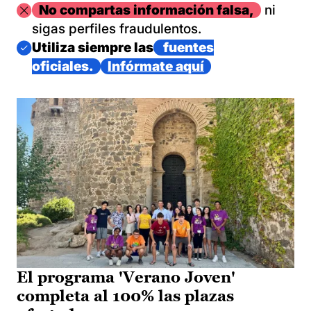
Imagen
No compartas información falsa,
ni
sigas perfiles fraudulentos.
Imagen
Utiliza siempre las
fuentes
oficiales.
Infórmate aquí
El programa 'Verano Joven'
completa al 100% las plazas