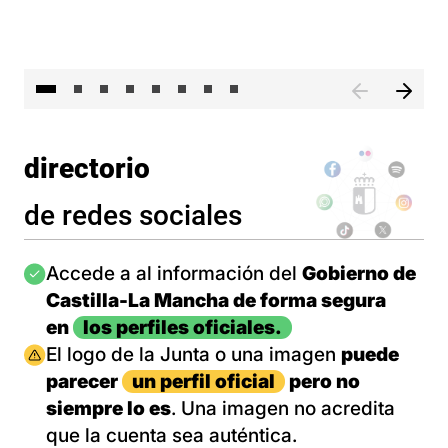
El 
directorio
de redes sociales
Imagen
Accede a al información del
Gobierno de
Castilla-La Mancha de forma segura
en
los perfiles oficiales.
Imagen
El logo de la Junta o una imagen
puede
parecer
un perfil oficial
pero no
siempre lo es
. Una imagen no acredita
que la cuenta sea auténtica.