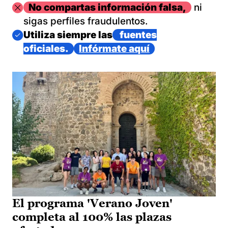
Imagen
No compartas información falsa,
ni
sigas perfiles fraudulentos.
Imagen
Utiliza siempre las
fuentes
oficiales.
Infórmate aquí
El programa 'Verano Joven'
completa al 100% las plazas