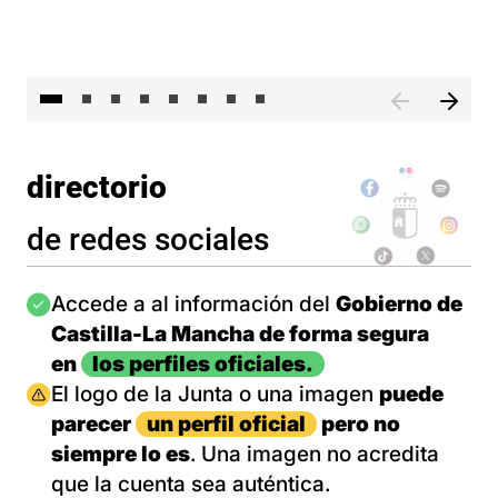
El 
directorio
de redes sociales
Imagen
Accede a al información del
Gobierno de
Castilla-La Mancha de forma segura
en
los perfiles oficiales.
Imagen
El logo de la Junta o una imagen
puede
parecer
un perfil oficial
pero no
siempre lo es
. Una imagen no acredita
que la cuenta sea auténtica.