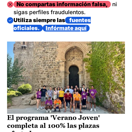
Imagen
No compartas información falsa,
ni
sigas perfiles fraudulentos.
Imagen
Utiliza siempre las
fuentes
oficiales.
Infórmate aquí
El programa 'Verano Joven'
completa al 100% las plazas