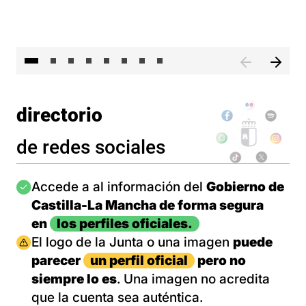
El 
directorio
de redes sociales
Imagen
Accede a al información del
Gobierno de
Castilla-La Mancha de forma segura
en
los perfiles oficiales.
Imagen
El logo de la Junta o una imagen
puede
parecer
un perfil oficial
pero no
siempre lo es
. Una imagen no acredita
que la cuenta sea auténtica.