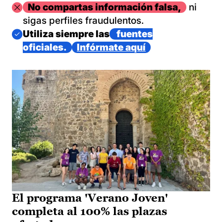
Imagen
No compartas información falsa,
ni
sigas perfiles fraudulentos.
Imagen
Utiliza siempre las
fuentes
oficiales.
Infórmate aquí
El programa 'Verano Joven'
completa al 100% las plazas