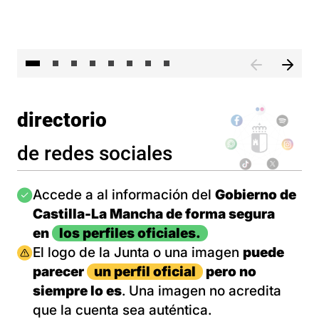
El 
directorio
de redes sociales
Imagen
Accede a al información del
Gobierno de
Castilla-La Mancha de forma segura
en
los perfiles oficiales.
Imagen
El logo de la Junta o una imagen
puede
parecer
un perfil oficial
pero no
siempre lo es
. Una imagen no acredita
que la cuenta sea auténtica.