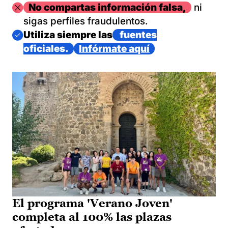
Imagen
No compartas información falsa,
ni
sigas perfiles fraudulentos.
Imagen
Utiliza siempre las
fuentes
oficiales.
Infórmate aquí
El programa 'Verano Joven'
completa al 100% las plazas