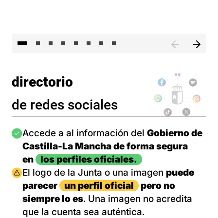
El 
directorio
de redes sociales
Imagen
Accede a al información del
Gobierno de
Castilla-La Mancha de forma segura
en
los perfiles oficiales.
Imagen
El logo de la Junta o una imagen
puede
parecer
un perfil oficial
pero no
siempre lo es
. Una imagen no acredita
que la cuenta sea auténtica.