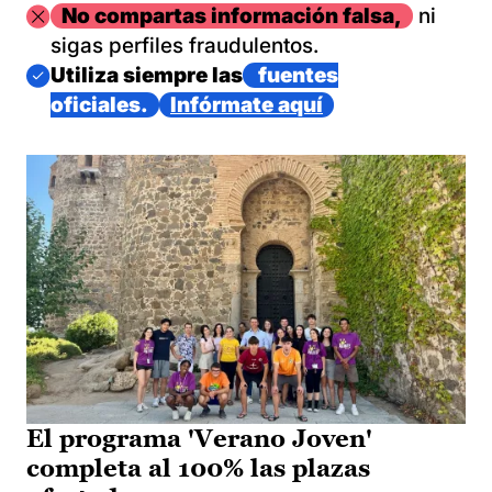
Imagen
No compartas información falsa,
ni
sigas perfiles fraudulentos.
Imagen
Utiliza siempre las
fuentes
oficiales.
Infórmate aquí
El programa 'Verano Joven'
completa al 100% las plazas