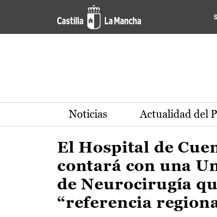
Actualidad de la región de 
Pasar al contenido principal
Noticias
Actualidad del 
El Hospital de Cue
contará con una U
de Neurocirugía qu
“referencia region