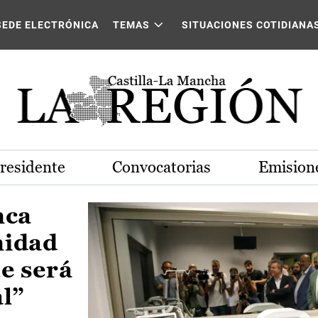
Castilla-La Mancha
SEDE ELECTRÓNICA
TEMAS
SITUACIONES COTIDIANA
Presidente
Convocatorias
Emisione
nca
nidad
e será
al”