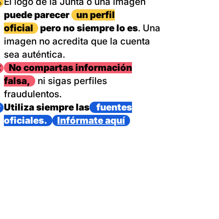
magen
El logo de la Junta o una imagen
puede parecer
un perfil
oficial
pero no siempre lo es
. Una
imagen no acredita que la cuenta
sea auténtica.
magen
No compartas información
falsa,
ni sigas perfiles
fraudulentos.
magen
Utiliza siempre las
fuentes
oficiales.
Infórmate aquí