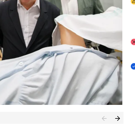
I
I
I
n de Cuenca (CESICU)