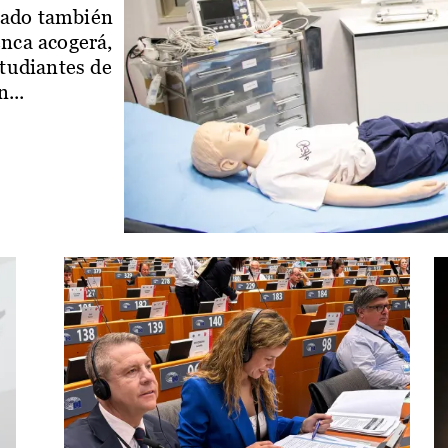
iado también
enca acogerá,
studiantes de
...