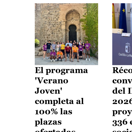
El programa
Réco
'Verano
conv
Joven'
del 
completa al
2026
100% las
proy
plazas
336 
ofertadas
soci