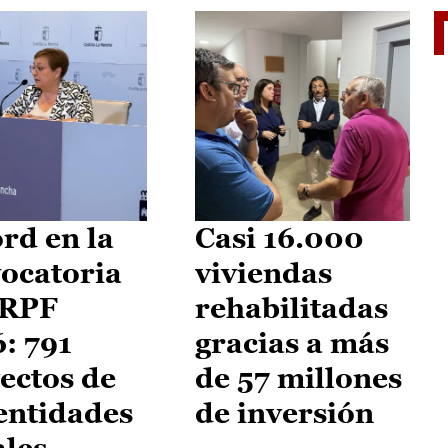
El je
rd en la
Casi 16.000
ocatoria
viviendas
IRPF
rehabilitadas
: 791
gracias a más
ectos de
de 57 millones
entidades
de inversión
ales