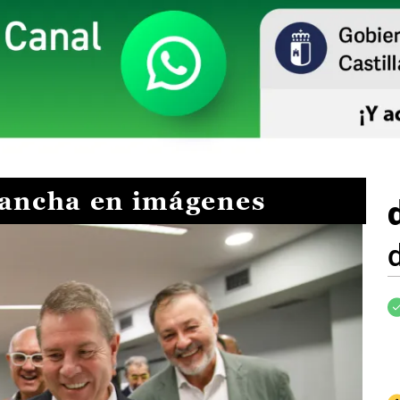
Mancha en imágenes
I