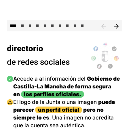
II 
directorio
de redes sociales
Imagen
Accede a al información del
Gobierno de
Castilla-La Mancha de forma segura
en
los perfiles oficiales.
Imagen
El logo de la Junta o una imagen
puede
parecer
un perfil oficial
pero no
siempre lo es
. Una imagen no acredita
que la cuenta sea auténtica.