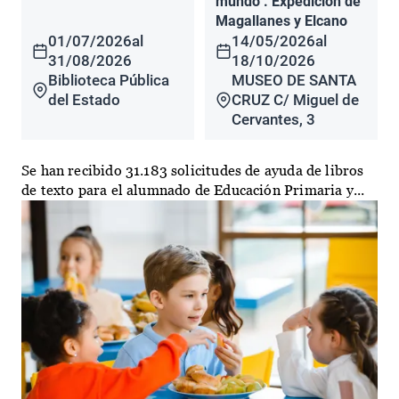
mundo". Expedición de
Magallanes y Elcano
01/07/2026
al
14/05/2026
al
31/08/2026
18/10/2026
Biblioteca Pública
MUSEO DE SANTA
del Estado
CRUZ C/ Miguel de
Cervantes, 3
Se han recibido 31.183 solicitudes de ayuda de libros
de texto para el alumnado de Educación Primaria y...