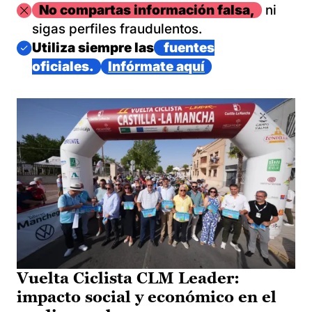
Imagen
No compartas información falsa,
ni
sigas perfiles fraudulentos.
Imagen
Utiliza siempre las
fuentes
oficiales.
Infórmate aquí
Vuelta Ciclista CLM Leader:
impacto social y económico en el